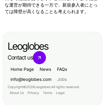
な運営が期待できる一方で、新規参入者にとっ
ては障壁が高くなることも考えられます。
Leoglobes
Contact us
Home Page
News
FAQs
info@leoglobes.com
Jobs
Copyright
©
2026
Leoglobes
.
All rights reserved
About Us
Privacy
Terms
Legal