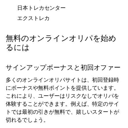
日本トレカセンター
エクストレカ
無料のオンラインオリパを始め
るには
サインアップボーナスと初回オファー
多くのオンラインオリパサイトは、初回登録時
にボーナスや無料ポイントを提供しています。
これにより、ユーザーはリスクなしでオリパを
体験することができます。例えば、特定のサイ
トでは最初の引きが無料で、嬉しいスタートが
切れるでしょう。