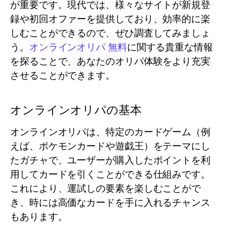
が重要です。現代では、様々なサイトが新規登
録や初回オファーを提供しており、効率的に楽
しむことができるので、ぜひ調査してみましょ
う。
オンラインオリパ 無料
に関する貴重な情報
を探ることで、あなたのオリパ体験をより充実
させることができます。
オンラインオリパの基本
オンラインオリパは、特定のカードゲーム（例
えば、ポケモンカードや遊戯王）をテーマにし
たガチャで、ユーザーが購入したポイントを利
用してカードを引くことができる仕組みです。
これにより、運試しの要素を楽しむことがで
き、時には高価なカードを手に入れるチャンス
もあります。