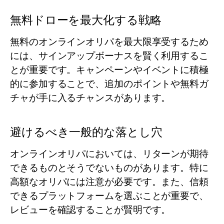
無料ドローを最大化する戦略
無料のオンラインオリパを最大限享受するため
には、サインアップボーナスを賢く利用するこ
とが重要です。キャンペーンやイベントに積極
的に参加することで、追加のポイントや無料ガ
チャが手に入るチャンスがあります。
避けるべき一般的な落とし穴
オンラインオリパにおいては、リターンが期待
できるものとそうでないものがあります。特に
高額なオリパには注意が必要です。また、信頼
できるプラットフォームを選ぶことが重要で、
レビューを確認することが賢明です。