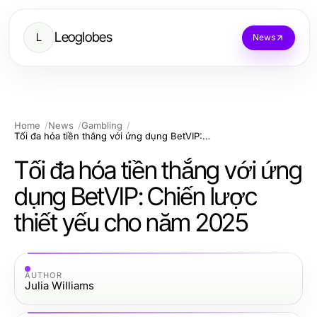
Leoglobes
L
News
Home
News
Gambling
Tối đa hóa tiền thắng với ứng dụng BetVIP: Chiến lược thiết yếu cho năm 2025
Tối đa hóa tiền thắng với ứng
dụng BetVIP: Chiến lược
thiết yếu cho năm 2025
AUTHOR
Julia Williams