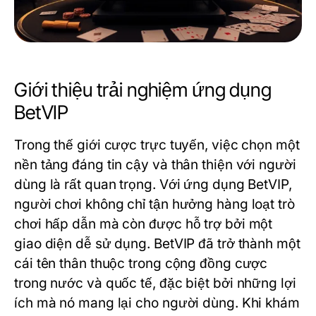
Giới thiệu trải nghiệm ứng dụng
BetVIP
Trong thế giới cược trực tuyến, việc chọn một
nền tảng đáng tin cậy và thân thiện với người
dùng là rất quan trọng. Với ứng dụng BetVIP,
người chơi không chỉ tận hưởng hàng loạt trò
chơi hấp dẫn mà còn được hỗ trợ bởi một
giao diện dễ sử dụng. BetVIP đã trở thành một
cái tên thân thuộc trong cộng đồng cược
trong nước và quốc tế, đặc biệt bởi những lợi
ích mà nó mang lại cho người dùng. Khi khám