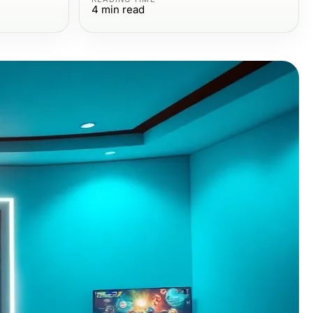
4
min read