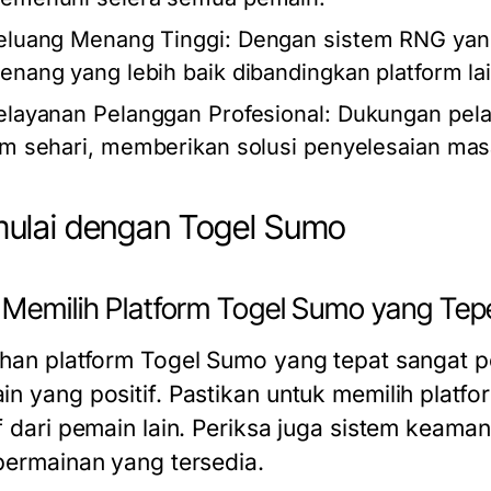
eluang Menang Tinggi:
Dengan sistem RNG yang
enang yang lebih baik dibandingkan platform lai
elayanan Pelanggan Profesional:
Dukungan pela
am sehari, memberikan solusi penyelesaian mas
ulai dengan Togel Sumo
 Memilih Platform Togel Sumo yang Tep
ihan platform Togel Sumo yang tepat sangat 
in yang positif. Pastikan untuk memilih platfo
if dari pemain lain. Periksa juga sistem kea
 permainan yang tersedia.