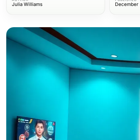
Julia Williams
December 