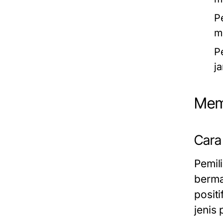
P
m
P
j
Mem
Cara
Pemil
berma
posit
jenis