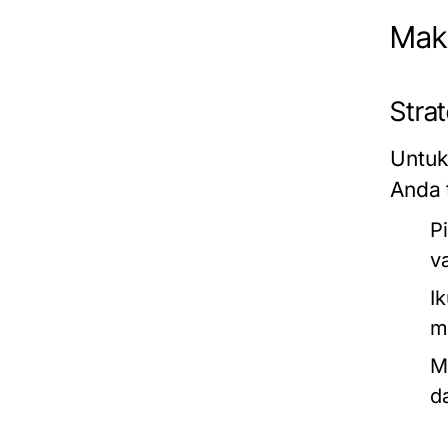
Mak
Stra
Untuk
Anda 
P
v
Ik
m
M
d