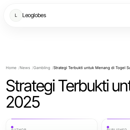
Leoglobes
L
Home
News
Gambling
Strategi Terbukti untuk Menang di Togel 
Strategi Terbukti 
2025
AUTHOR
PUBLISHED