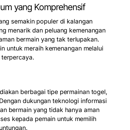
um yang Komprehensif
yang semakin populer di kalangan
 yang menarik dan peluang kemenangan
man bermain yang tak terlupakan.
 untuk meraih kemenangan melalui
 terpercaya.
diakan berbagai tipe permainan togel,
 Dengan dukungan teknologi informasi
man bermain yang tidak hanya aman
ses kepada pemain untuk memilih
untungan.