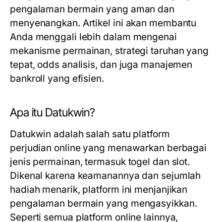
pengalaman bermain yang aman dan
menyenangkan. Artikel ini akan membantu
Anda menggali lebih dalam mengenai
mekanisme permainan, strategi taruhan yang
tepat, odds analisis, dan juga manajemen
bankroll yang efisien.
Apa itu Datukwin?
Datukwin adalah salah satu platform
perjudian online yang menawarkan berbagai
jenis permainan, termasuk togel dan slot.
Dikenal karena keamanannya dan sejumlah
hadiah menarik, platform ini menjanjikan
pengalaman bermain yang mengasyikkan.
Seperti semua platform online lainnya,