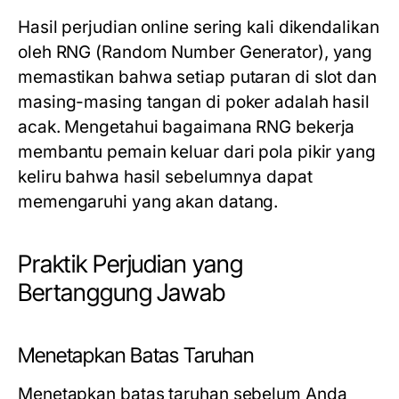
Hasil perjudian online sering kali dikendalikan
oleh RNG (Random Number Generator), yang
memastikan bahwa setiap putaran di slot dan
masing-masing tangan di poker adalah hasil
acak. Mengetahui bagaimana RNG bekerja
membantu pemain keluar dari pola pikir yang
keliru bahwa hasil sebelumnya dapat
memengaruhi yang akan datang.
Praktik Perjudian yang
Bertanggung Jawab
Menetapkan Batas Taruhan
Menetapkan batas taruhan sebelum Anda