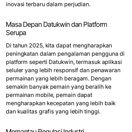
inovasi terbaru dalam perjudian.
Masa Depan Datukwin dan Platform
Serupa
Di tahun 2025, kita dapat mengharapkan
peningkatan dalam pengalaman pengguna di
platform seperti Datukwin, termasuk aplikasi
seluler yang lebih responsif dan penawaran
permainan yang lebih beragam. Dengan
semakin banyak pemain yang beralih ke
permainan mobile, pemain dapat
mengharapkan kecepatan yang lebih baik
dan kualitas grafis yang lebih tinggi.
Memantau Regulasi Industri