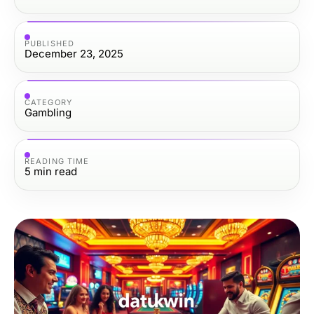
PUBLISHED
December 23, 2025
CATEGORY
Gambling
READING TIME
5
min read