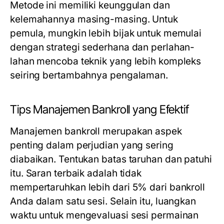
Metode ini memiliki keunggulan dan
kelemahannya masing-masing. Untuk
pemula, mungkin lebih bijak untuk memulai
dengan strategi sederhana dan perlahan-
lahan mencoba teknik yang lebih kompleks
seiring bertambahnya pengalaman.
Tips Manajemen Bankroll yang Efektif
Manajemen bankroll merupakan aspek
penting dalam perjudian yang sering
diabaikan. Tentukan batas taruhan dan patuhi
itu. Saran terbaik adalah tidak
mempertaruhkan lebih dari 5% dari bankroll
Anda dalam satu sesi. Selain itu, luangkan
waktu untuk mengevaluasi sesi permainan