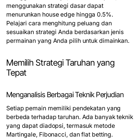
menggunakan strategi dasar dapat
menurunkan house edge hingga 0.5%.
Pelajari cara menghitung peluang dan
sesuaikan strategi Anda berdasarkan jenis
permainan yang Anda pilih untuk dimainkan.
Memilih Strategi Taruhan yang
Tepat
Menganalisis Berbagai Teknik Perjudian
Setiap pemain memiliki pendekatan yang
berbeda terhadap taruhan. Ada banyak teknik
yang dapat diadopsi, termasuk metode
Martingale, Fibonacci, dan flat betting.