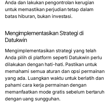
Anda dan lakukan pengontrolan kerugian
untuk memastikan perjudian tetap dalam
batas hiburan, bukan investasi.
Mengimplementasikan Strategi di
Datukwin
Mengimplementasikan strategi yang telah
Anda pilih di platform seperti Datukwin perlu
dilakukan dengan hati-hati. Pastikan untuk
memahami semua aturan dan opsi permainan
yang ada. Luangkan waktu untuk berlatih dan
pahami cara kerja permainan dengan
memanfaatkan mode gratis sebelum bertaruh
dengan uang sungguhan.