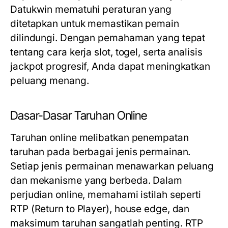
Datukwin mematuhi peraturan yang
ditetapkan untuk memastikan pemain
dilindungi. Dengan pemahaman yang tepat
tentang cara kerja slot, togel, serta analisis
jackpot progresif, Anda dapat meningkatkan
peluang menang.
Dasar-Dasar Taruhan Online
Taruhan online melibatkan penempatan
taruhan pada berbagai jenis permainan.
Setiap jenis permainan menawarkan peluang
dan mekanisme yang berbeda. Dalam
perjudian online, memahami istilah seperti
RTP (Return to Player), house edge, dan
maksimum taruhan sangatlah penting. RTP