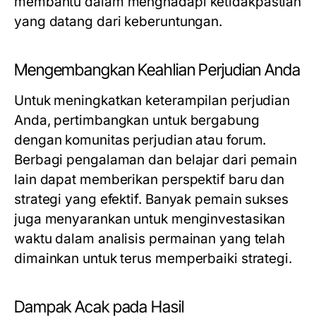
membantu dalam menghadapi ketidakpastian
yang datang dari keberuntungan.
Mengembangkan Keahlian Perjudian Anda
Untuk meningkatkan keterampilan perjudian
Anda, pertimbangkan untuk bergabung
dengan komunitas perjudian atau forum.
Berbagi pengalaman dan belajar dari pemain
lain dapat memberikan perspektif baru dan
strategi yang efektif. Banyak pemain sukses
juga menyarankan untuk menginvestasikan
waktu dalam analisis permainan yang telah
dimainkan untuk terus memperbaiki strategi.
Dampak Acak pada Hasil