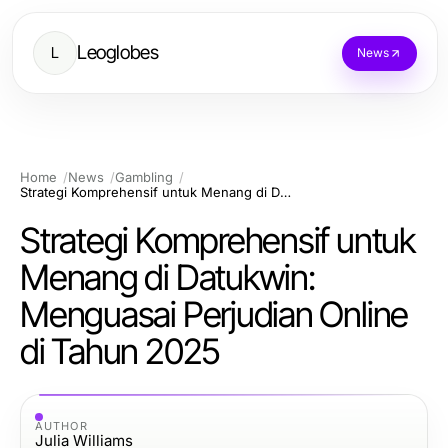
Leoglobes
L
News
Home
News
Gambling
Strategi Komprehensif untuk Menang di Datukwin: Menguasai Perjudian Online di Tahun 2025
Strategi Komprehensif untuk
Menang di Datukwin:
Menguasai Perjudian Online
di Tahun 2025
AUTHOR
Julia Williams