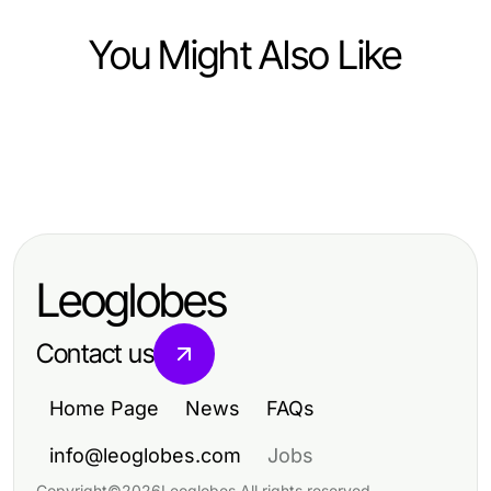
You Might Also Like
Business and Consumer Services
Business and Consumer Services
영종·공항권 항공 일정에서 인천출장
Business and Consumer Services
Which Vulnerability Assessment
마사지를 선택하는 기준
Reinigungsunternehmen Dortmund:
Political Option Is Right for You in
Effektive Reinigungsstrategien für
2026?
Leoglobes
2026
Contact us
Home Page
News
FAQs
info@leoglobes.com
Jobs
Copyright
©
2026
Leoglobes
.
All rights reserved