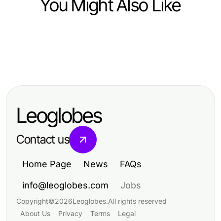
You Might Also Like
Health
Health
The Quiet Natural Astaxanthin
Health
5 Common Boyun fıtığı ameliyatı
Revolution Happening in 2026
6 Expert-Approved NAD+ Benefits
Mistakes and How to Fix Them for
Strategies for Holistic Wellness in
Better Recovery in 2026
Leoglobes
2026
Contact us
Home Page
News
FAQs
info@leoglobes.com
Jobs
Copyright
©
2026
Leoglobes
.
All rights reserved
About Us
Privacy
Terms
Legal